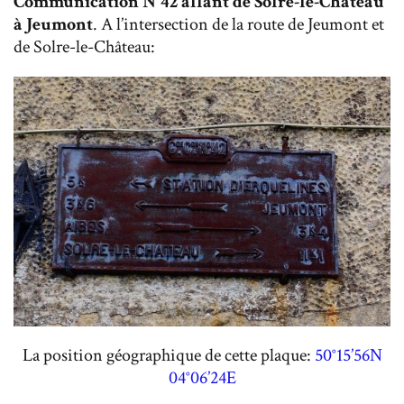
Communication N°42 allant de Solré-le-Château
à Jeumont
. A l’intersection de la route de Jeumont et
de Solre-le-Château:
La position géographique de cette plaque:
50°15’56N
04°06’24E