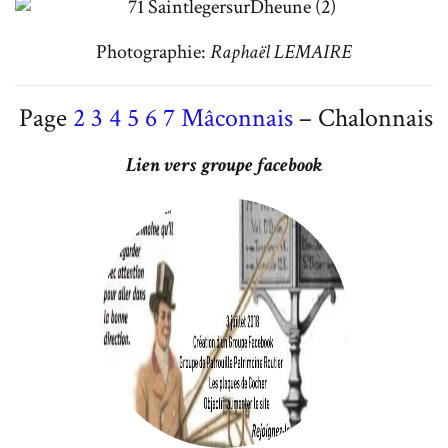
Photographie:
Raphaël LEMAIRE
Page
2
3
4
5
6
7
Mâconnais
– Chalonnais
Lien vers groupe facebook
Cliquez