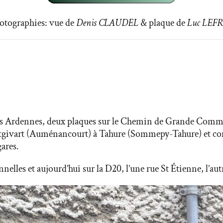
otographies: vue de
Denis CLAUDEL
& plaque de
Luc LEF
es Ardennes, deux plaques sur le Chemin de Grande Commu
ntgivart (Auménancourt) à Tahure (Sommepy-Tahure) et c
gares.
elles et aujourd’hui sur la D20, l’une rue St Étienne, l’au