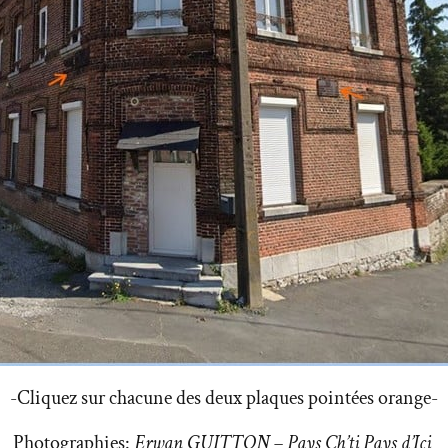
-Cliquez sur chacune des deux plaques pointées orange-
Photographies:
Erwan GUITTON – Pays Ch’ti Pays d’Ici