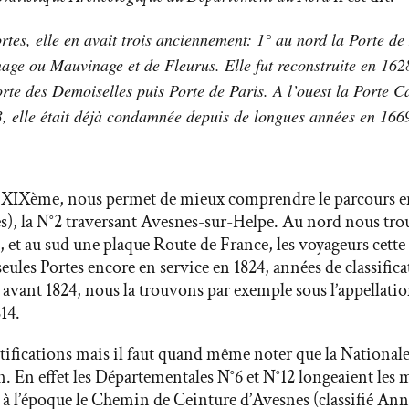
tes, elle en avait trois anciennement: 1° au nord la Porte de
ge ou Mauvinage et de Fleurus. Elle fut reconstruite en 1628
e des Demoiselles puis Porte de Paris. A l’ouest la Porte C
, elle était déjà condamnée depuis de longues années en 166
du XIXème, nous permet de mieux comprendre le parcours e
s), la N°2 traversant Avesnes-sur-Helpe. Au nord nous trou
 et au sud une plaque Route de France, les voyageurs cette f
eules Portes encore en service en 1824, années de classificat
ûr avant 1824, nous la trouvons par exemple sous l’appellat
814.
fortifications mais il faut quand même noter que la Nationale
ion. En effet les Départementales N°6 et N°12 longeaient les 
lé à l’époque le Chemin de Ceinture d’Avesnes (classifié An