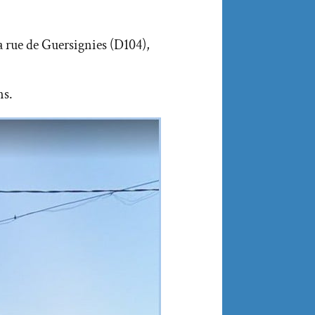
la rue de Guersignies (D104),
ns.