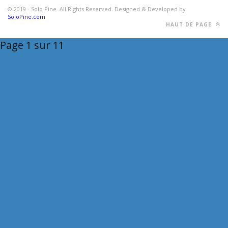
© 2019 - Solo Pine. All Rights Reserved. Designed & Developed by
SoloPine.com
HAUT DE PAGE
Page 1 sur 1
1